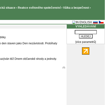
tická situace • Reakce světového společenství • Válka a bezpečnost •
VYHLEDÁVÁNÍ
liky.
[více parametrů]
den slaven jako Den nezávislosti. Probíhaly
nazýván též Dnem občanské shody a jednoty.
(T)