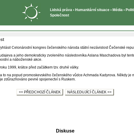
Lidská práva • Humanitární situace • Média • Poli
Společnost
st
, vyhlásil Celonárodní kongres čečenského národa státní nezávislost Čečenské repub
dajeva a jeho demokraticky zvoleného následovníka Aslana Maschadova byl tento 
vnostní a náboženské akce.
roku 1999, krátce před začátkem tzv. druhé války.
ky, a to na popud promoskevského čečenského vůdce Achmada Kadyrova. Někdy je 
a je zdůrazňováno pevné spojenectví s Ruskem.
<< PŘEDCHOZÍ ČLÁNEK
NÁSLEDUJÍCÍ ČLÁNEK >>
Diskuse