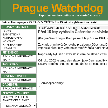
Prague Watchdog
Reporting on the conflict in the North Caucasus
Sekce:
Homepage
>
ZPRÁVY V ČEŠTINĚ
>
15 let od vyhlášení nezávisl.
HLAVN? STR?NKA
·
6. září 2006 ·
VERZE PRO TISK
POSLAT MAILEM
·O N?S
Před 15 lety vyhlásilo Čečensko nezávislo
·ZAM?STN?N?
·KNIHA N?V?T?V
(Prague Watchdog) - Před patnácti lety, 6. září 1991
·KONTAKT
Za vlády prvního čečenského prezidenta Džochara Du
·NA?E BANNERY
vojenské přehlídky, veřejná shromáždění a další sla
·SPAMME?I
?E?ENSKO
Naposledy byl Den nezávislosti veřejně slaven v září 
·Z?KLADN? INFORMACE
·MAPY
Od roku 2002 je tento den slaven jako Den republi
Oslavy probíhají v duchu odpoutání se od minulosti 
INGU?SKO
·Z?KLADN? INFORMACE
·MAPY
SEVERN? OSETIE
·Z?KLADN? INFORMACE
Související články:
DAGEST?N
·
·Z?KLADN? INFORMACE
ZPR?VY V ?E?TIN?
·M?S??N? P?EHLEDY
·ANALYTICK? ?L?NKY
SEZNAM ODKAZŮ