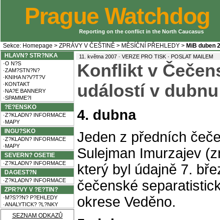
Prague Watchdog
Reporting on the conflict in the North Caucasus
Sekce:
Homepage
>
ZPRÁVY V ČEŠTINĚ
>
MĚSÍČNÍ PŘEHLEDY
>
MiB duben 
HLAVN? STR?NKA
·
11. května 2007 ·
VERZE PRO TISK
POSLAT MAILEM
·O N?S
Konflikt v Čečen
·ZAM?STN?N?
·KNIHA N?V?T?V
·KONTAKT
událostí v dubnu
·NA?E BANNERY
·SPAMME?I
?E?ENSKO
4. dubna
·Z?KLADN? INFORMACE
·MAPY
INGU?SKO
Jeden z předních čeče
·Z?KLADN? INFORMACE
·MAPY
Sulejman Imurzajev (zn
SEVERN? OSETIE
·Z?KLADN? INFORMACE
který byl údajně 7. b
DAGEST?N
·Z?KLADN? INFORMACE
čečenské separatistick
ZPR?VY V ?E?TIN?
okrese Veděno.
·M?S??N? P?EHLEDY
·ANALYTICK? ?L?NKY
SEZNAM ODKAZŮ