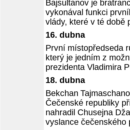
Bajsultanov je bratra
vykonával funkci prvn
vlády, které v té době
16. dubna
První místopředseda r
který je jedním z mož
prezidenta Vladimira P
18. dubna
Bekchan Tajmaschanov,
Čečenské republiky př
nahradil Chusejna Džab
vyslance čečenského 