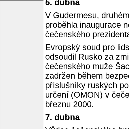
5. dubna
V Gudermesu, druhém
proběhla inaugurace 
čečenského preziden
Evropský soud pro lid
odsoudil Rusko za zmi
čečenského muže Šachi
zadržen během bezpeč
příslušníky ruských po
určení (OMON) v čeče
březnu 2000.
7. dubna