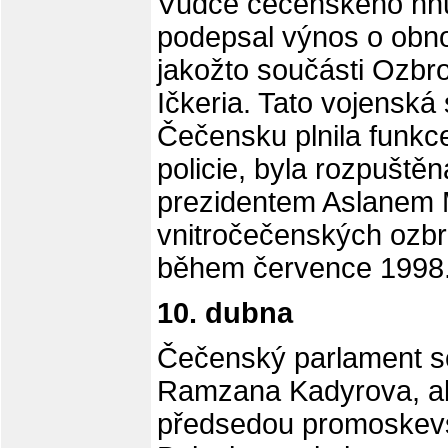
Vůdce čečenského hn
podepsal výnos o obnov
jakožto součásti Ozbr
Ičkeria. Tato vojenská
Čečensku plnila funkce
policie, byla rozpušt
prezidentem Aslanem 
vnitročečenských ozb
během července 1998
10. dubna
Čečenský parlament sc
Ramzana Kadyrova, ab
předsedou promoskevs