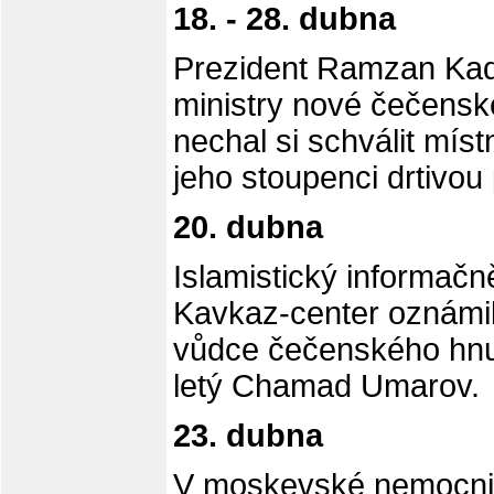
18. - 28. dubna
Prezident Ramzan Kad
ministry nové čečenské
nechal si schválit mí
jeho stoupenci drtivou
20. dubna
Islamistický informačn
Kavkaz-center oznámil
vůdce čečenského hnu
letý Chamad Umarov.
23. dubna
V moskevské nemocnic