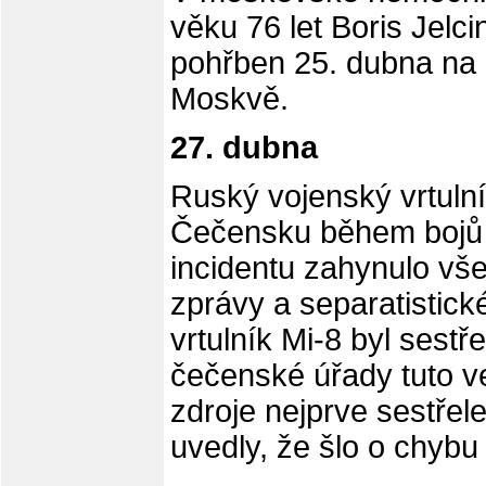
věku 76 let Boris Jelci
pohřben 25. dubna na 
Moskvě.
27. dubna
Ruský vojenský vrtulní
Čečensku během bojů 
incidentu zahynulo vše
zprávy a separatistick
vrtulník Mi-8 byl sest
čečenské úřady tuto v
zdroje nejprve sestřele
uvedly, že šlo o chybu 