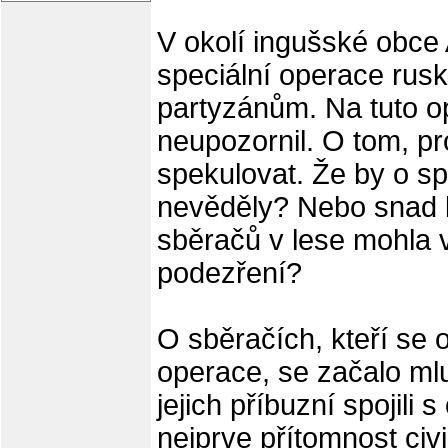
V okolí ingušské obce 
speciální operace ruský
partyzánům. Na tuto o
neupozornil. O tom, pro
spekulovat. Že by o sp
nevěděly? Nebo snad 
sběračů v lese mohla 
podezření?
O sběračích, kteří se o
operace, se začalo mlu
jejich příbuzní spojili
nejprve přítomnost civi