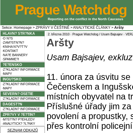
Prague Watchdog
Reporting on the conflict in the North Caucasus
Sekce:
Homepage
>
ZPRÁVY V ČEŠTINĚ
>
ANALYTICKÉ ČLÁNKY
>
Aršty
HLAVN? STR?NKA
2. března 2010 · Prague Watchdog / Usam Bajsajev ·
VER
·O N?S
Aršty
·ZAM?STN?N?
·KNIHA N?V?T?V
·KONTAKT
Usam Bajsajev, exklu
·NA?E BANNERY
·SPAMME?I
?E?ENSKO
·Z?KLADN? INFORMACE
·MAPY
11. února za úsvitu se
INGU?SKO
Čečenskem a Ingušsk
·Z?KLADN? INFORMACE
·MAPY
SEVERN? OSETIE
místních obyvatel na t
·Z?KLADN? INFORMACE
Příslušné úřady jim za
DAGEST?N
·Z?KLADN? INFORMACE
povolení a propustky, 
ZPR?VY V ?E?TIN?
·M?S??N? P?EHLEDY
přes kontrolní policejní
·ANALYTICK? ?L?NKY
SEZNAM ODKAZŮ