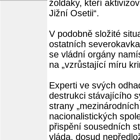
žoldáky, kteří aktivizo
Jižní Osetii“.
V podobně složité situac
ostatních severokavka
se vládní orgány namí
na „vzrůstající míru kri
Experti ve svých odha
destrukci stávajícího 
strany „mezinárodních 
nacionalistických spol
přispění sousedních stá
vláda, dosud nepředlož