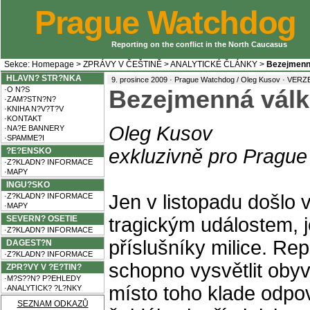
Prague Watchdog
Reporting on the conflict in the North Caucasus
Sekce:
Homepage
>
ZPRÁVY V ČEŠTINĚ
>
ANALYTICKÉ ČLÁNKY
>
Bezejmenn
HLAVN? STR?NKA
9. prosince 2009 · Prague Watchdog / Oleg Kusov ·
VERZE
·O N?S
Bezejmenná válk
·ZAM?STN?N?
·KNIHA N?V?T?V
·KONTAKT
Oleg Kusov
·NA?E BANNERY
·SPAMME?I
exkluzivně pro Pragu
?E?ENSKO
·Z?KLADN? INFORMACE
·MAPY
INGU?SKO
Jen v listopadu došlo
·Z?KLADN? INFORMACE
·MAPY
SEVERN? OSETIE
tragickým událostem, j
·Z?KLADN? INFORMACE
příslušníky milice. Re
DAGEST?N
·Z?KLADN? INFORMACE
schopno vysvětlit obyv
ZPR?VY V ?E?TIN?
·M?S??N? P?EHLEDY
místo toho klade odpo
·ANALYTICK? ?L?NKY
SEZNAM ODKAZŮ