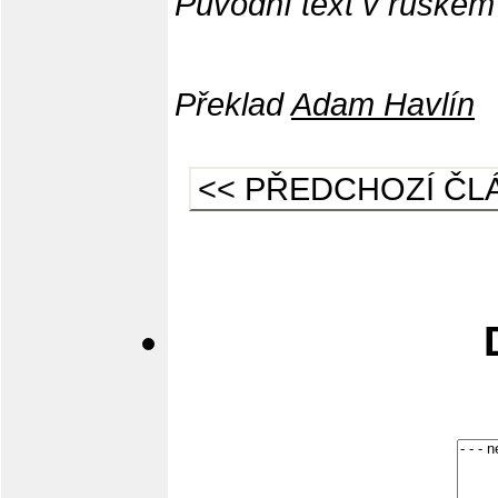
Původní text v ruském 
Překlad
Adam Havlín
<< PŘEDCHOZÍ ČL