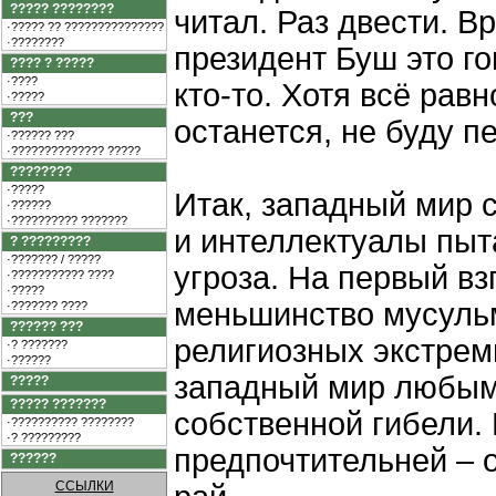
????? ????????
читал. Раз двести. В
·????? ?? ???????????????
·????????
президент Буш это г
???? ? ?????
·????
кто-то. Хотя всё равн
·?????
???
останется, не буду п
·?????? ???
·?????????????? ?????
????????
·?????
Итак, западный мир 
·??????
·?????????? ???????
и интеллектуалы пыта
? ?????????
·??????? / ?????
угроза. На первый вз
·??????????? ????
·?????
меньшинство мусульм
·??????? ????
?????? ???
религиозных экстрем
·? ???????
·??????
западный мир любым
?????
????? ???????
собственной гибели.
·?????????? ????????
·? ?????????
предпочтительней – 
??????
ССЫЛКИ