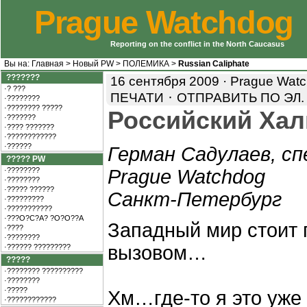
Prague Watchdog
Reporting on the conflict in the North Caucasus
Вы на:
Главная
>
Новый PW
>
ПОЛЕМИКА
>
Russian Caliphate
???????
16 сентября 2009 · Prague Wat
·? ???
·
ПЕЧАТИ
ОТПРАВИТЬ ПО ЭЛ.
·????????
·???????? ?????
Российский Ха
·???????
·???? ???????
·????????????
·??????
Герман Садулаев, сп
????? PW
·????????
Prague Watchdog
·????????
·????? ??????
Санкт-Петербург
·?????????
·???????????
·???O?C?A? ?O?O??A
Западный мир стоит 
·????
·????????
вызовом…
·?????? ?????????
?????
·???????? ??????????
·????????
·?????
Хм…где-то я это уже
·????????????