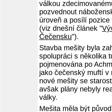
válkou zdecimovaném
pozvednout náboženský
úroveň a posílí pozice
(viz dnešní článek "
Vý
Čečensku
").
Stavba mešity byla za
spolupráci s několika 
pojmenována po Achma
jako čečenský muftí v
nové mešity se staros
avšak plány nebyly rea
války.
Mešita měla být původn