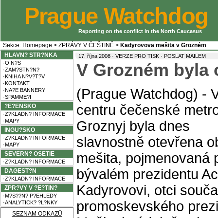
Prague Watchdog
Reporting on the conflict in the North Caucasus
Sekce:
Homepage
>
ZPRÁVY V ČEŠTINĚ
>
Kadyrovova mešita v Grozném
HLAVN? STR?NKA
·
17. října 2008 ·
VERZE PRO TISK
POSLAT MAILEM
·O N?S
V Grozném byla o
·ZAM?STN?N?
·KNIHA N?V?T?V
·KONTAKT
(Prague Watchdog) - 
·NA?E BANNERY
·SPAMME?I
centru čečenské metr
?E?ENSKO
·Z?KLADN? INFORMACE
·MAPY
Groznyj byla dnes
INGU?SKO
slavnostně otevřena o
·Z?KLADN? INFORMACE
·MAPY
SEVERN? OSETIE
mešita, pojmenovaná 
·Z?KLADN? INFORMACE
bývalém prezidentu 
DAGEST?N
·Z?KLADN? INFORMACE
Kadyrovovi, otci souč
ZPR?VY V ?E?TIN?
·M?S??N? P?EHLEDY
promoskevského prez
·ANALYTICK? ?L?NKY
SEZNAM ODKAZŮ