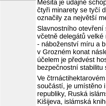
Mešita je údajně schop
čtyři minarety se tyčí 
označily za největší m
Slavnostního otevření s
včetně delegátů velké
- náboženství míru a b
v Grozném konat násle
účelem je předvést ho
bezpečnostní stabilit
Ve čtrnáctihektarovém 
součástí, je umístěno 
republiky, Ruská islá
Kišijeva, islámská kni