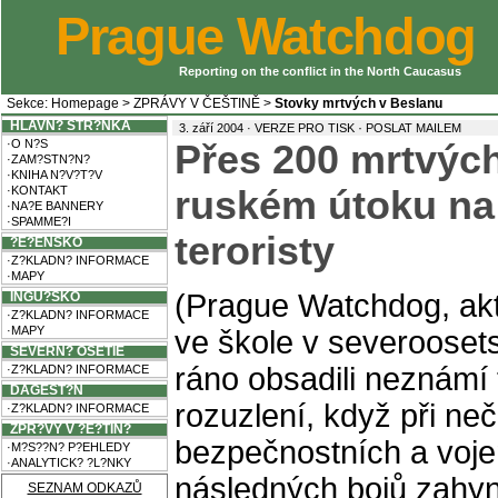
Prague Watchdog
Reporting on the conflict in the North Caucasus
Sekce:
Homepage
>
ZPRÁVY V ČEŠTINĚ
>
Stovky mrtvých v Beslanu
HLAVN? STR?NKA
·
3. září 2004 ·
VERZE PRO TISK
POSLAT MAILEM
·O N?S
Přes 200 mrtvýc
·ZAM?STN?N?
·KNIHA N?V?T?V
·KONTAKT
ruském útoku na
·NA?E BANNERY
·SPAMME?I
teroristy
?E?ENSKO
·Z?KLADN? INFORMACE
·MAPY
(Prague Watchdog, akt
INGU?SKO
·Z?KLADN? INFORMACE
·MAPY
ve škole v severooset
SEVERN? OSETIE
ráno obsadili neznámí 
·Z?KLADN? INFORMACE
DAGEST?N
rozuzlení, když při n
·Z?KLADN? INFORMACE
ZPR?VY V ?E?TIN?
bezpečnostních a voj
·M?S??N? P?EHLEDY
·ANALYTICK? ?L?NKY
následných bojů zahyn
SEZNAM ODKAZŮ