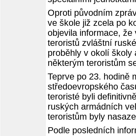
Oproti původním zprává
ve škole již zcela po 
objevila informace, že 
teroristů zvláštní rusk
proběhly v okolí školy 
některým teroristům se
Teprve po 23. hodině 
středoevropského času
teroristé byli definiti
ruských armádních velit
teroristům byly nasaze
Podle posledních info