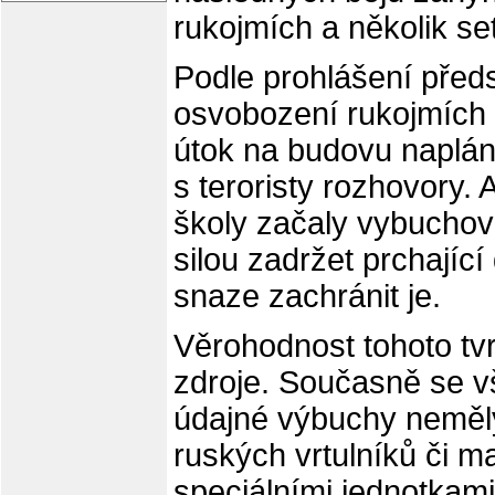
rukojmích a několik se
Podle prohlášení předs
osvobození rukojmích v
útok na budovu napláno
s teroristy rozhovory.
školy začaly vybuchova
silou zadržet prchající
snaze zachránit je.
Věrohodnost tohoto tvr
zdroje. Současně se v
údajné výbuchy neměl
ruských vrtulníků či m
speciálními jednotkam