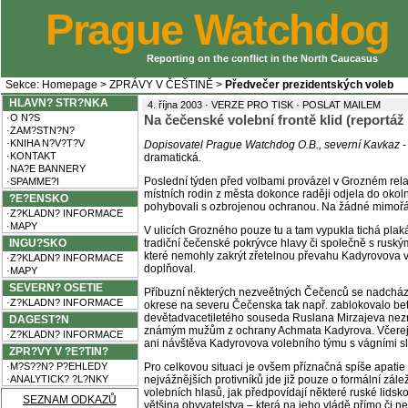
Prague Watchdog
Reporting on the conflict in the North Caucasus
Sekce:
Homepage
>
ZPRÁVY V ČEŠTINĚ
>
Předvečer prezidentských voleb
HLAVN? STR?NKA
·
4. října 2003 ·
VERZE PRO TISK
POSLAT MAILEM
·O N?S
Na čečenské volební frontě klid (reportáž
·ZAM?STN?N?
·KNIHA N?V?T?V
Dopisovatel Prague Watchdog O.B., severní Kavkaz
-
·KONTAKT
dramatická.
·NA?E BANNERY
Poslední týden před volbami provázel v Grozném relati
·SPAMME?I
místních rodin z města dokonce raději odjela do okoln
?E?ENSKO
pohybovali s ozbrojenou ochranou. Na žádné mimořádn
·Z?KLADN? INFORMACE
·MAPY
V ulicích Grozného pouze tu a tam vypukla tichá plak
INGU?SKO
tradiční čečenské pokrývce hlavy či společně s rusk
které nemohly zakrýt zřetelnou převahu Kadyrovova v
·Z?KLADN? INFORMACE
doplňoval.
·MAPY
SEVERN? OSETIE
Příbuzní některých nezveětných Čečenců se nadcházej
·Z?KLADN? INFORMACE
okrese na severu Čečenska tak např. zablokovalo beton
devětadvacetiletého souseda Ruslana Mirzajeva nez
DAGEST?N
známým mužům z ochrany Achmata Kadyrova. Včerejším
·Z?KLADN? INFORMACE
ani návštěva Kadyrovova volebního týmu s vágními sl
ZPR?VY V ?E?TIN?
·M?S??N? P?EHLEDY
Pro celkovou situaci je ovšem příznačná spíše apati
·ANALYTICK? ?L?NKY
nejvážnějších protivníků jde již pouze o formální zále
volebních hlasů, jak předpovídají některé ruské lids
SEZNAM ODKAZŮ
většina obyvatelstva – která na jeho vládě přímo či n