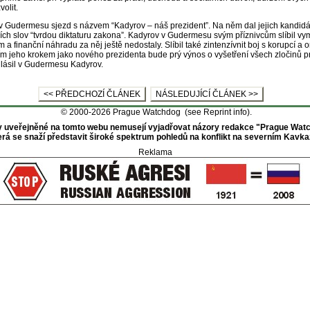
olit.
v Gudermesu sjezd s názvem “Kadyrov – náš prezident”. Na něm dal jejich kandidát
ních slov “tvrdou diktaturu zakona”. Kadyrov v Gudermesu svým příznivcům slíbil v
a finanční náhradu za něj ještě nedostaly. Slíbil také zintenzívnit boj s korupcí 
ním jeho krokem jako nového prezidenta bude prý výnos o vyšetření všech zločinů
ohlásil v Gudermesu Kadyrov.
<< PŘEDCHOZÍ ČLÁNEK
NÁSLEDUJÍCÍ ČLÁNEK >>
© 2000-2026 Prague Watchdog (see
Reprint info
).
 uveřejněné na tomto webu nemusejí vyjadřovat názory redakce "Prague Wat
erá se snaží představit široké spektrum pohledů na konflikt na severním Kavka
Reklama