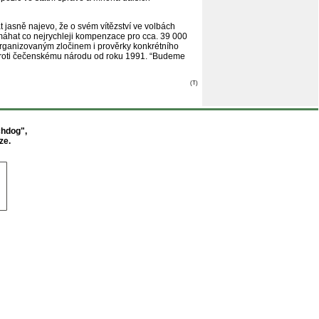
 jasně najevo, že o svém vítězství ve volbách
ymáhat co nejrychleji kompenzace pro cca. 39 000
a organizovaným zločinem i prověrky konkrétního
 proti čečenskému národu od roku 1991. “Budeme
(T)
chdog",
ze.