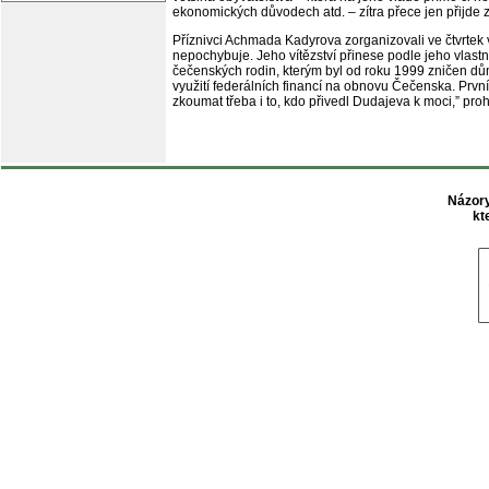
ekonomických důvodech atd. – zítra přece jen přijde zv
Příznivci Achmada Kadyrova zorganizovali ve čtvrtek 
nepochybuje. Jeho vítězství přinese podle jeho vlast
čečenských rodin, kterým byl od roku 1999 zničen dům 
využití federálních financí na obnovu Čečenska. Prv
zkoumat třeba i to, kdo přivedl Dudajeva k moci,” pr
Názory
kt