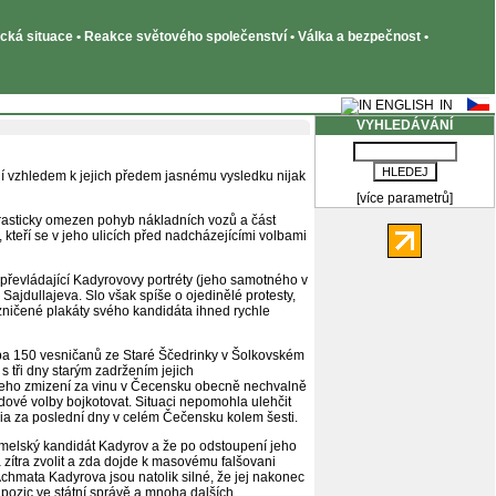
tická situace • Reakce světového společenství • Válka a bezpečnost •
VYHLEDÁVÁNÍ
 vzhledem k jejich předem jasnému vysledku nijak
[více parametrů]
 drasticky omezen pohyb nákladních vozů a část
 kteří se v jeho ulicích před nadcházejícími volbami
 převládající Kadyrovovy portréty (jeho samotného v
jdullajeva. Slo však spíše o ojedinělé protesty,
zničené plakáty svého kandidáta ihned rychle
uba 150 vesničanů ze Staré Ščedrinky v Šolkovském
s tři dny starým zadržením jejich
jeho zmizení za vinu v Čecensku obecně nechvalně
vé volby bojkotovat. Situaci nepomohla ulehčit
ia za poslední dny v celém Čečensku kolem šesti.
emelský kandidát Kadyrov a že po odstoupení jeho
a zítra zvolit a zda dojde k masovému falšovani
Achmata Kadyrova jsou natolik silné, že jej nakonec
 pozic ve státní správě a mnoha dalších