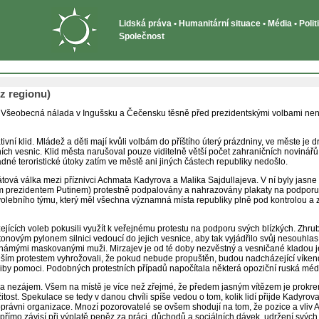
Lidská práva • Humanitární situace • Média • Poli
Společnost
 z regionu)
 Všeobecná nálada v Ingušsku a Čečensku těsně před prezidentskými volbami není
vní klid. Mládež a děti mají kvůli volbám do příštího úterý prázdniny, ve měste je
ích vesnic. Klid města narušoval pouze viditelně větší počet zahraničních novinářů,
é teroristické útoky zatím ve městě ani jiných částech republiky nedošlo.
átová válka mezi příznivci Achmata Kadyrova a Malika Sajdullajeva. V ní byly jasne
ým prezidentem Putinem) protestně podpalovány a nahrazovány plakaty na podporu Sa
olebního týmu, který měl všechna významná místa republiky plně pod kontrolou a 
ících voleb pokusili využít k veřejnému protestu na podporu svých blízkých. Zhr
ovým pylonem silnici vedoucí do jejich vesnice, aby tak vyjádřilo svůj nesouhlas 
námými maskovanými muži. Mirzajev je od té doby nezvěstný a vesničané kladou 
 protestem vyhrožovali, že pokud nebude propuštěn, budou nadcházející víkendo
iby pomoci. Podobných protestních případů napočítala některá opoziční ruská méd
e a nezájem. Všem na místě je více než zřejmé, že předem jasným vítězem je prokr
žitost. Spekulace se tedy v danou chvíli spíše vedou o tom, kolik lidí přijde Kadyrov
koprávni organizace. Mnozí pozorovatelé se ovšem shodují na tom, že pozice a vliv 
epřímo závisí při výplatě peněz za práci, důchodů a sociálních dávek, udržení svých