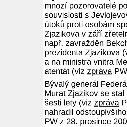
mnozí pozorovatelé po
souvislosti s Jevlojev
útoků proti osobám sp
Zjazikova v září zřetel
např. zavražděn Bekch
prezidenta Zjazikova (
a na ministra vnitra 
atentát (viz
zpráva
PW 
Bývalý generál Federá
Murat Zjazikov se sta
šesti lety (viz
zpráva
P
nahradil odstoupivšíh
PW z 28. prosince 200