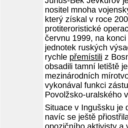
Junus-Bek Jevkurov je 
nositel mnoha vojensk
který získal v roce 200
protiteroristické oper
červnu 1999, na konci 
jednotek ruských výsad
rychle
přemístili
z Bosn
obsadili tamní letiště 
mezinárodních mírotvo
vykonával funkci zást
Povolžsko-uralského 
Situace v Ingušsku je
navíc se ještě přiostři
opozičního aktivisty a