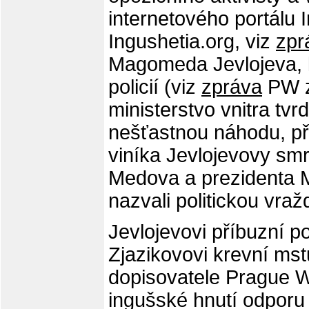
internetového portálu 
Ingushetia.org, viz
zpr
Magomeda Jevlojeva, k
policií (viz
zpráva
PW z
ministerstvo vnitra tvrd
nešťastnou náhodu, př
viníka Jevlojevovy smrt
Medova a prezidenta M
nazvali politickou vraž
Jevlojevovi příbuzní p
Zjazikovovi krevní mst
dopisovatele Prague W
ingušské hnutí odporu