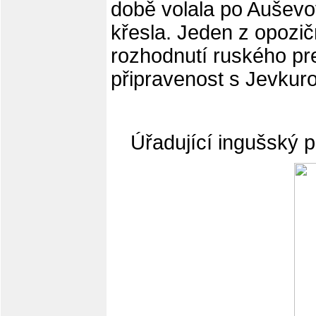
době volala po Auševo
křesla. Jeden z opozič
rozhodnutí ruského prez
připravenost s Jevkur
Úřadující ingušský 