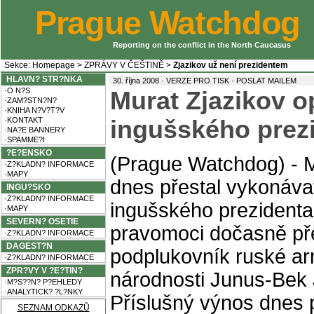
Prague Watchdog
Reporting on the conflict in the North Caucasus
Sekce:
Homepage
>
ZPRÁVY V ČEŠTINĚ
>
Zjazikov už není prezidentem
HLAVN? STR?NKA
·
30. října 2008 ·
VERZE PRO TISK
POSLAT MAILEM
·O N?S
Murat Zjazikov op
·ZAM?STN?N?
·KNIHA N?V?T?V
·KONTAKT
ingušského prez
·NA?E BANNERY
·SPAMME?I
?E?ENSKO
(Prague Watchdog) - M
·Z?KLADN? INFORMACE
·MAPY
dnes přestal vykonávat
INGU?SKO
·Z?KLADN? INFORMACE
ingušského prezidenta
·MAPY
SEVERN? OSETIE
pravomoci dočasně př
·Z?KLADN? INFORMACE
DAGEST?N
podplukovník ruské a
·Z?KLADN? INFORMACE
ZPR?VY V ?E?TIN?
národnosti Junus-Bek 
·M?S??N? P?EHLEDY
·ANALYTICK? ?L?NKY
Příslušný výnos dnes 
SEZNAM ODKAZŮ