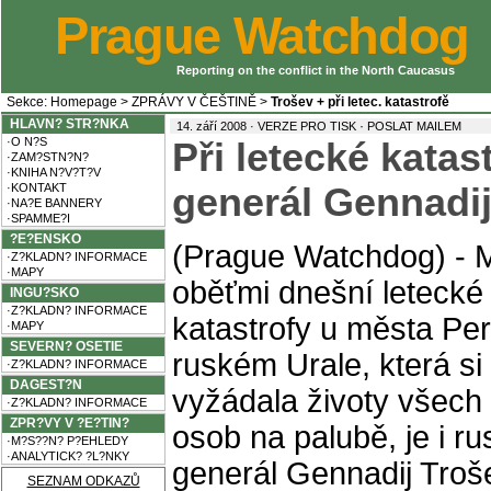
Prague Watchdog
Reporting on the conflict in the North Caucasus
Sekce:
Homepage
>
ZPRÁVY V ČEŠTINĚ
>
Trošev + při letec. katastrofě
HLAVN? STR?NKA
·
14. září 2008 ·
VERZE PRO TISK
POSLAT MAILEM
·O N?S
Při letecké katas
·ZAM?STN?N?
·KNIHA N?V?T?V
·KONTAKT
generál Gennadij
·NA?E BANNERY
·SPAMME?I
?E?ENSKO
(Prague Watchdog) - 
·Z?KLADN? INFORMACE
·MAPY
oběťmi dnešní letecké
INGU?SKO
·Z?KLADN? INFORMACE
katastrofy u města Pe
·MAPY
SEVERN? OSETIE
ruském Urale, která si
·Z?KLADN? INFORMACE
DAGEST?N
vyžádala životy všech
·Z?KLADN? INFORMACE
ZPR?VY V ?E?TIN?
osob na palubě, je i ru
·M?S??N? P?EHLEDY
·ANALYTICK? ?L?NKY
generál Gennadij Troš
SEZNAM ODKAZŮ