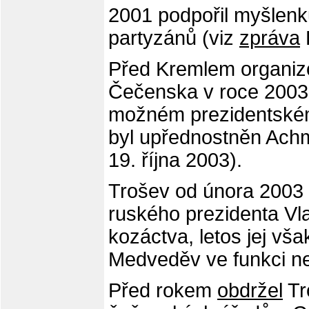
2001 podpořil myšlen
partyzánů (viz
zpráva
Před Kremlem organiz
Čečenska v roce 2003
možném prezidentském
byl upřednostněn Ach
19. října 2003).
Trošev od února 2003
ruského prezidenta Vla
kozáctva, letos jej vša
Medveděv ve funkci ne
Před rokem
obdržel
Tr