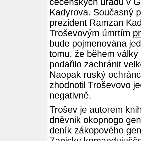
čečenských úřadů v 
Kadyrova. Současný 
prezident Ramzan Kady
Troševovým úmrtím
pr
bude pojmenována jedn
tomu, že během války
podařilo zachránit velk
Naopak ruský ochránce
zhodnotil Troševovo j
negativně.
Trošev je autorem knih
dněvnik okopnogo gen
deník zákopového gener
Zapisky komandujuščeg