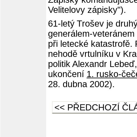
Velitelovy zápisky").
61-letý Trošev je dr
generálem-veteránem č
při letecké katastrofě. 
nehodě vrtulníku v Kra
politik Alexandr Lebeď
ukončení
1. rusko-čeč
28. dubna 2002).
<< PŘEDCHOZÍ ČL