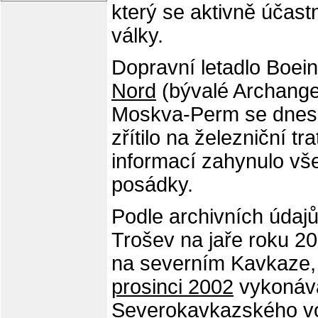
který se aktivně účast
války.
Dopravní letadlo Boei
Nord
(bývalé Archangels
Moskva-Perm se dnes v
zřítilo na železniční tr
informací zahynulo vš
posádky.
Podle archivních úda
Trošev na jaře roku 200
na severním Kavkaze, 
prosinci 2002
vykonával
Severokavkazského vo