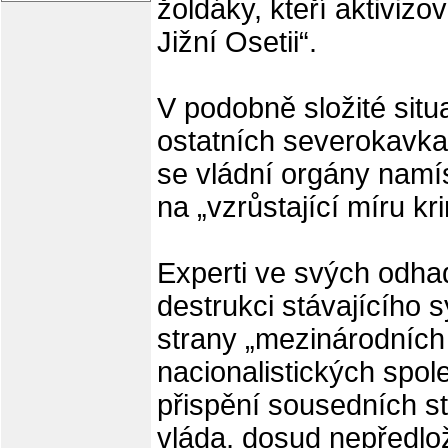
žoldáky, kteří aktivizo
Jižní Osetii“.
V podobně složité situac
ostatních severokavka
se vládní orgány namí
na „vzrůstající míru kri
Experti ve svých odha
destrukci stávajícího 
strany „mezinárodních 
nacionalistických spol
přispění sousedních stá
vláda, dosud nepředlož