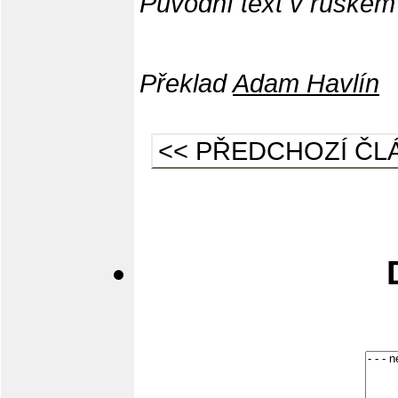
Původní text v ruském 
Překlad
Adam Havlín
<< PŘEDCHOZÍ ČL