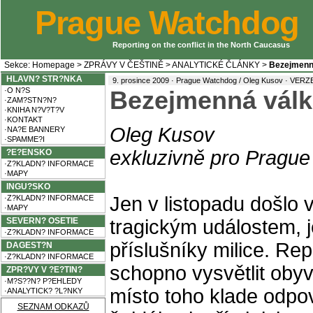
Prague Watchdog
Reporting on the conflict in the North Caucasus
Sekce:
Homepage
>
ZPRÁVY V ČEŠTINĚ
>
ANALYTICKÉ ČLÁNKY
>
Bezejmenn
HLAVN? STR?NKA
9. prosince 2009 · Prague Watchdog / Oleg Kusov ·
VERZE
·O N?S
Bezejmenná válk
·ZAM?STN?N?
·KNIHA N?V?T?V
·KONTAKT
Oleg Kusov
·NA?E BANNERY
·SPAMME?I
exkluzivně pro Pragu
?E?ENSKO
·Z?KLADN? INFORMACE
·MAPY
INGU?SKO
Jen v listopadu došlo
·Z?KLADN? INFORMACE
·MAPY
SEVERN? OSETIE
tragickým událostem, j
·Z?KLADN? INFORMACE
příslušníky milice. Re
DAGEST?N
·Z?KLADN? INFORMACE
schopno vysvětlit obyv
ZPR?VY V ?E?TIN?
·M?S??N? P?EHLEDY
místo toho klade odpo
·ANALYTICK? ?L?NKY
SEZNAM ODKAZŮ