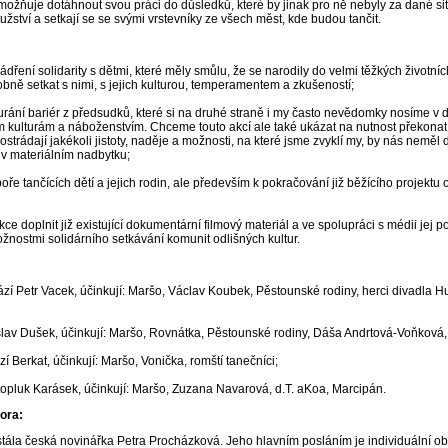
 umožňuje dotáhnout svou práci do důsledků, které by jinak pro ně nebyly za dané si
ství a setkají se se svými vrstevníky ze všech měst, kde budou tančit.
vyjádření solidarity s dětmi, které měly smůlu, že se narodily do velmi těžkých živ
obně setkat s nimi, s jejich kulturou, temperamentem a zkušeností;
urání bariér z předsudků, které si na druhé straně i my často nevědomky nosíme v du
ým kulturám a náboženstvím. Chceme touto akcí ale také ukázat na nutnost překonat 
strádají jakékoli jistoty, naděje a možnosti, na které jsme zvyklí my, by nás neměl
cí v materiálním nadbytku;
poře tančících dětí a jejich rodin, ale především k pokračování již běžícího projektu
doplnit již existující dokumentární filmový materiál a ve spolupráci s médii jej p
ožnostmi solidárního setkávání komunit odlišných kultur.
ází Petr Vacek, účinkují: Maršo, Václav Koubek, Pěstounské rodiny, herci divadla
slav Dušek, účinkují: Maršo, Rovnátka, Pěstounské rodiny, Dáša Andrtová-Voňková, J
zí Berkat, účinkují: Maršo, Vonička, romští tanečníci;
topluk Karásek, účinkují: Maršo, Zuzana Navarová, d.T. aKoa, Marcipán.
pora:
 stála česká novinářka Petra Procházková. Jeho hlavním posláním je individuální 