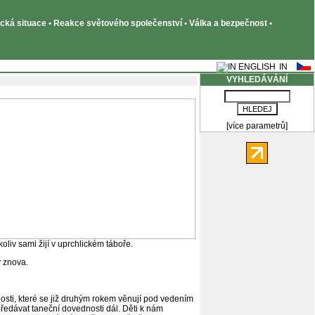
tická situace • Reakce světového společenství • Válka a bezpečnost •
VYHLEDÁVÁNÍ
[více parametrů]
liv sami žijí v uprchlickém táboře.
y znova.
osti, které se již druhým rokem věnují pod vedením
 předávat taneční dovednosti dál. Děti k nám