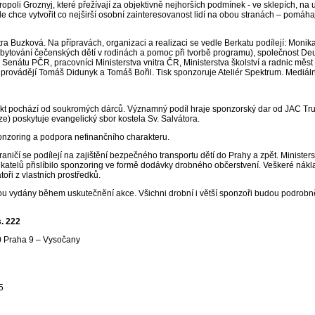
poli Groznyj, které přežívají za objektivně nejhorších podmínek - ve sklepích, na
 chce vytvořit co nejširší osobní zainteresovanost lidí na obou stranách – pomáhajíc
etra Buzková. Na přípravách, organizaci a realizaci se vedle Berkatu podílejí: Moni
bytování čečenských dětí v rodinách a pomoc při tvorbě programu), společnost D
 Senátu PČR, pracovníci Ministerstva vnitra ČR, Ministerstva školství a radnic měst B
 provádějí Tomáš Didunyk a Tomáš Bořil. Tisk sponzoruje Ateliér Spektrum. Mediál
kt pochází od soukromých dárců. Významný podíl hraje sponzorský dar od JAC Trust 
ze) poskytuje evangelický sbor kostela Sv. Salvátora.
ponzoring a podpora nefinančního charakteru.
ičí se podílejí na zajištění bezpečného transportu dětí do Prahy a zpět. Ministers
atelů přislíbilo sponzoring ve formě dodávky drobného občerstvení. Veškeré nákla
toři z vlastních prostředků.
ou vydány během uskutečnění akce. Všichni drobní i větší sponzoři budou podrob
. 222
0 Praha 9 – Vysočany
5