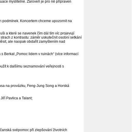
tuace myslitelné. Zároveň je pro ně připraven
otních podmínek. Koncertem chceme upozornit na
ši a které se navenek čím dál tím víc projevují
strach z kontrastu: záměr uskutečnit osobní setkání
 děsit, ale naopak obdařit zamyšlením nad
 o.s Berkat „Pomoc lidem v ruinách“ (více informací
oužít k dalšímu seznamování veřejnosti s
 Husa na provázku, Feng-Jung Song a Horská
iří Pavlica a Talant;
občanská svépomoc při zlepšování životních