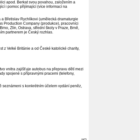
 ulici apod. Berkat svou povahou, založením a
í i pomoc přijímající (více informací na
ka a Břetislav Rychlíkovi (umělecká dramaturgie
eus Production Company (produkce), pracovníci
rno, Zlín, Ostrava, střední školy v Praze, Brně,
ním partnerem je Český rozhlas.
z Velké Británie a od České katolické charity,
tvo vnitra zajišťuje autobus na přepravu dětí mezi
dy spojené s přípravnými pracemi (telefony,
ně seznámeni s konkrétním účelem vydání peněz,
(A/T)