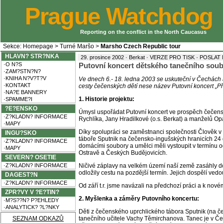
Prague Watchdog
Reporting on the conflict in the North Caucasus
Sekce:
Homepage
>
Turné Maršo
>
Marsho Czech Republic tour
HLAVN? STR?NKA
·
29. prosince 2002 · Berkat ·
VERZE PRO TISK
POSLAT 
·O N?S
Putovní koncert dětského tanečního sou
·ZAM?STN?N?
·KNIHA N?V?T?V
Ve dnech 6.- 18. ledna 2003 se uskuteční v Čechách 
·KONTAKT
cesty čečenských dětí nese název Putovní koncert „P
·NA?E BANNERY
1. Historie projektu:
·SPAMME?I
?E?ENSKO
Úmysl uspořádat Putovní koncert ve prospěch čečenský
·Z?KLADN? INFORMACE
Rychlíka, Jany Hradilkové (o.s. Berkat) a manželů Op
·MAPY
Díky spolupráci se zaměstnanci společnosti Člověk v 
INGU?SKO
táboře Sputnik na čečensko-ingušských hranicích 24 d
·Z?KLADN? INFORMACE
domácími soubory a umělci měli vystoupit v termínu od 
·MAPY
Ostravě a Českých Budějovicích.
SEVERN? OSETIE
·Z?KLADN? INFORMACE
Ničivé záplavy na velkém území naší země zasáhly d
odložily cestu na pozdější termín. Jejich dospělí ve
DAGEST?N
·Z?KLADN? INFORMACE
Od září t.r. jsme navázali na předchozí práci a k nové
ZPR?VY V ?E?TIN?
2. Myšlenka a záměry Putovního koncertu:
·M?S??N? P?EHLEDY
·ANALYTICK? ?L?NKY
Děti z čečenského uprchlického tábora Sputnik (na če
SEZNAM ODKAZŮ
tanečního učitele Vachy Těmirchanova. Tanec je v Čeče