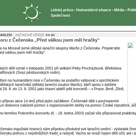
Lidská práva • Humanitární situace • Média • Poli
Společnost
MAILEM
· JAZYKOVÉ VERZE:
boru z Čečenska „Před válkou jsem měl hračky“
a na Moravě turné dětské taneční skupiny Maršo z Čečenska. Projekt této
řed válkou jsem měl hračky“.
ch dětí vznikl v listopadu 2001 při setkání Petry Procházkové, Břetislava
atřilových (Svaz pěstounských rodin).
tísni na humanitární misi v Čečensku se podařilo vytipovat v uprchlickém
ětských tanečníků (dětský taneční soubor Maršo), kteří spolu s dalšími
28. 8. do 13. 9. 2002 jako hlavní aktéři pěti koncertů – v Praze, Brně, Zlíně,
o příprav akce 14 dnů před jejím začátkem. Čečenské děti s pochopením
doucí dokonce nabízeli pomoc s organizováním sbírky na pomoc České republice, ačko
mu termínu Putovního koncertu (6. - 18. ledna 2003) začali vše připravovat praktick
čensko-ingušské hranici) nám přijedou předvést své taneční umění - výsledek činn
nsku jednou z nejsilnějších tradic a radostí. Vacha se snaží nejen děti učit, ale i