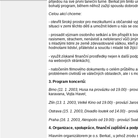
přijedou na své první taneční turné. Berkat jim tímto
bohatý program, během něhož zažijí spoustu dobrodruž
Celou akcí chceme:
- otevřít široký prostor pro mezikulturní a občanské 
situaci v zemi těchto dětí a umožnit lidem u nás se os
- prosadit význam osobního setkání a tím přispět k bo
rasismem, strachem, nenávistí a netolerancí vůči jin
s mladými lidmi ze země zdevastované válkou, kteří po
hodnotami lidství, přátelství a soucitu i mladé lidi žijí
- využít získané finanční prostředky nejen k další pod
na webových stránkách);
- natočením filmového dokumentu o celém průběhu akce 
problémem civilistů ve válečných oblastech, ale i s m
3. Program koncertů:
Brno (11. 1. 2003, Husa na provázku od 19.00)
- prov
karavana, Vojta Havel;
Zlín (13. 1. 2003, Velké Kino od 19.00)
- provází Jaro
Ostrava (15. 1. 2003, Divadlo loutek od 14.00)
- prová
Praha (16. 1. 2003, Akropolis od 19.00)
- provází Sva
4. Organizace, spolupráce, finanční zajištění a pod
Hlavním organizátorem je o.s. Berkat., u jehož zrodu