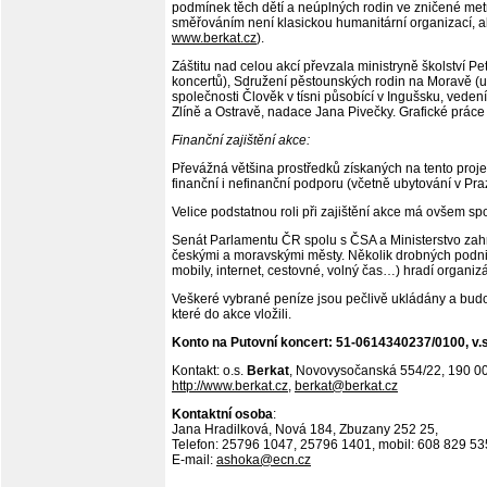
podmínek těch dětí a neúplných rodin ve zničené metro
směřováním není klasickou humanitární organizací, ale
www.berkat.cz
).
Záštitu nad celou akcí převzala ministryně školství P
koncertů), Sdružení pěstounských rodin na Moravě (u
společnosti Člověk v tísni působící v Ingušsku, vedení
Zlíně a Ostravě, nadace Jana Pivečky. Grafické práce
Finanční zajištění akce:
Převážná většina prostředků získaných na tento proje
finanční i nefinanční podporu (včetně ubytování v Pra
Velice podstatnou roli při zajištění akce má ovšem s
Senát Parlamentu ČR spolu s ČSA a Ministerstvo zahran
českými a moravskými městy. Několik drobných podnik
mobily, internet, cestovné, volný čas…) hradí organizá
Veškeré vybrané peníze jsou pečlivě ukládány a bud
které do akce vložili.
Konto na Putovní koncert: 51-0614340237/0100, v.s
Kontakt: o.s.
Berkat
, Novovysočanská 554/22, 190 0
http://www.berkat.cz
,
berkat@berkat.cz
Kontaktní osoba
:
Jana Hradilková, Nová 184, Zbuzany 252 25,
Telefon: 25796 1047, 25796 1401, mobil: 608 829 53
E-mail:
ashoka@ecn.cz