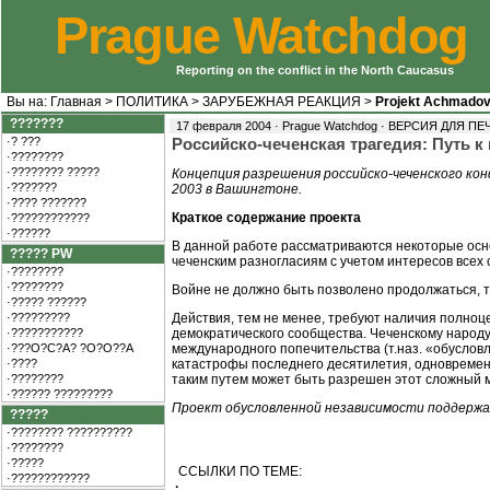
Prague Watchdog
Reporting on the conflict in the North Caucasus
Вы на:
Главная
>
ПОЛИТИКА
>
ЗАРУБЕЖНАЯ РЕАКЦИЯ
>
Projekt Achmado
???????
17 февраля 2004 · Prague Watchdog ·
ВЕРСИЯ ДЛЯ ПЕ
·? ???
Российско-чеченская трагедия: Путь к
·????????
·???????? ?????
Концепция разрешения российско-чеченского ко
·???????
2003 в Вашингтоне.
·???? ???????
Краткое содержание проекта
·????????????
·??????
В данной работе рассматриваются некоторые осно
????? PW
чеченским разногласиям с учетом интересов всех 
·????????
·????????
Войне не должно быть позволено продолжаться, та
·????? ??????
·?????????
Действия, тем не менее, требуют наличия полноце
·???????????
демократического сообщества. Чеченскому народ
·???O?C?A? ?O?O??A
международного попечительства (т.наз. «обуслов
·????
катастрофы последнего десятилетия, одновременн
·????????
таким путем может быть разрешен этот сложный 
·?????? ?????????
Проект обусловленной независимости поддержал
?????
·???????? ??????????
·????????
·?????
ССЫЛКИ ПО ТЕМЕ:
·????????????
·