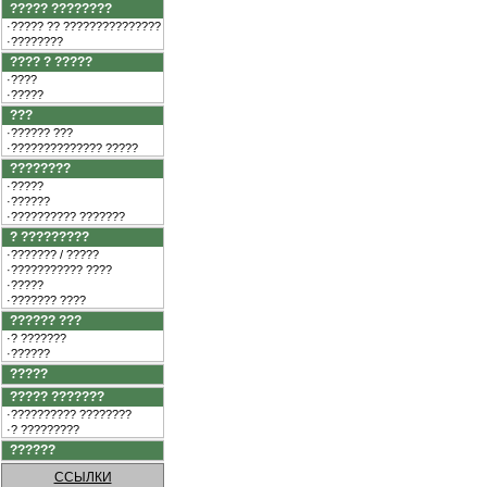
????? ????????
·????? ?? ???????????????
·????????
???? ? ?????
·????
·?????
???
·?????? ???
·?????????????? ?????
????????
·?????
·??????
·?????????? ???????
? ?????????
·??????? / ?????
·??????????? ????
·?????
·??????? ????
?????? ???
·? ???????
·??????
?????
????? ???????
·?????????? ????????
·? ?????????
??????
ССЫЛКИ