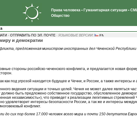
Права человека • Гуманитарная ситуация • СМИ
Общество
va
·
ЧАТИ
ОТПРАВИТЬ ПО ЭЛ. ПОЧТЕ
· ЯЗЫКОВЫЕ ВЕРСИИ:
 миру и демократии
нфликта, предложенная министром иностранных дел Чеченской Республики
вные стороны российско-чеченского конфликта, и предлагается новая форму
сторон.
к как под угрозой находится будущее и Чечни, и России, а также интересы 
нного видения ситуации и точных целей. Чечня не может далее являться час
у должно быть предложено собственное государство, обусловленное демокра
ленная независимость»), что приведет к реализации легитимных стремлений 
о удовлетворит интересы безопасности России, а так же и интересы междун
многовековый конфликт.
и до сих пор более 17.000 человек всего мира и почти 150 депутатов Е