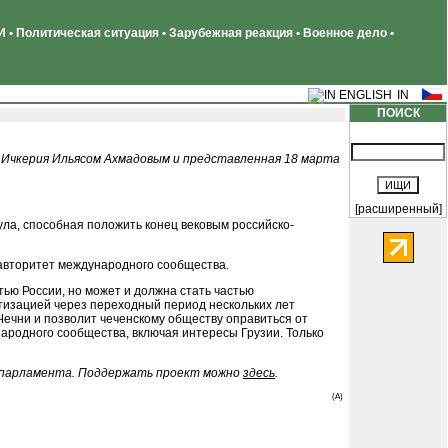
 • Политическая ситуация • Зарубежная реакция • Военное дело •
ПОИСК
 Ичкерия Ильясом Ахмадовым и представленная 18 марта
[расширенный]
ла, способная положить конец вековым российско-
и авторитет международного сообщества.
тью России, но может и должна стать частью
тизацией через переходный период нескольких лет
Чечни и позволит чеченскому обществу оправиться от
ародного сообщества, включая интересы Грузии. Только
вропарламента. Поддержать проект можно
здесь
.
(A)