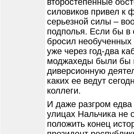
второстепенные обст
силовиков привел к 
серьезной силы – во
подполья. Если бы в
бросил необученных 
уже через год-два к
моджахеды были бы в
диверсионную деятел
каких ее ведут сегод
коллеги.
И даже разгром едва
улицах Нальчика не 
положить конец исто
президент республик