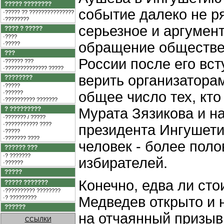
????? ????????
событие далеко не р
·????? ?? ???????????????
·????????
серьезное и аргумен
???? ? ?????
·????
обращение обществен
·?????
???
России после его вст
·?????? ???
·?????????????? ?????
верить организаторам
????????
·?????
общее число тех, кто
·??????
·?????????? ???????
? ?????????
Мурата Зязикова и на
·??????? / ?????
·??????????? ????
президента Ингушети
·?????
·??????? ????
человек - более пол
?????? ???
·? ???????
избирателей.
·??????
?????
Конечно, едва ли сто
????? ???????
·?????????? ????????
Медведев открыто и 
·? ?????????
??????
на отчаянный призыв
ССЫЛКИ