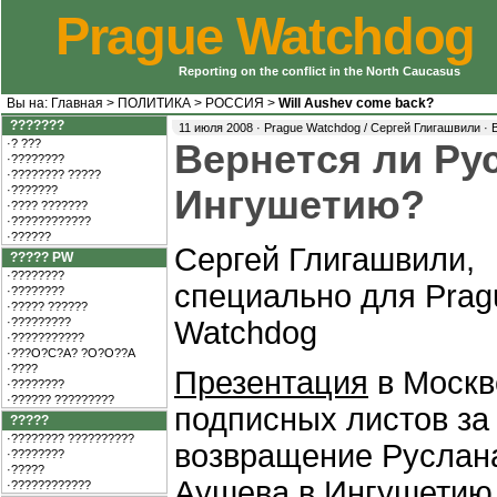
Prague Watchdog
Reporting on the conflict in the North Caucasus
Вы на:
Главная
>
ПОЛИТИКА
>
РОССИЯ
>
Will Aushev come back?
???????
11 июля 2008 · Prague Watchdog / Сергей Глигашвили ·
·? ???
Вернется ли Ру
·????????
·???????? ?????
·???????
Ингушетию?
·???? ???????
·????????????
·??????
Сергей Глигашвили,
????? PW
·????????
специально для Prag
·????????
·????? ??????
·?????????
Watchdog
·???????????
·???O?C?A? ?O?O??A
·????
Презентация
в Москв
·????????
·?????? ?????????
подписных листов за
?????
·???????? ??????????
возвращение Руслан
·????????
·?????
Аушева в Ингушетию 
·????????????