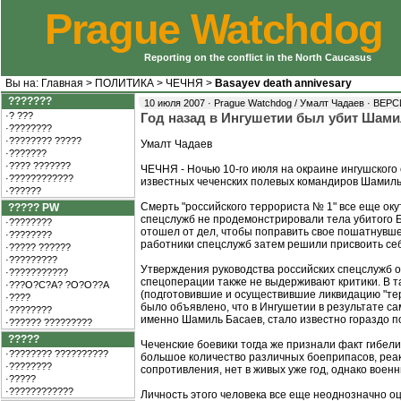
Prague Watchdog
Reporting on the conflict in the North Caucasus
Вы на:
Главная
>
ПОЛИТИКА
>
ЧЕЧНЯ
>
Basayev death annivesary
???????
10 июля 2007 · Prague Watchdog / Умалт Чадаев ·
ВЕРС
·? ???
Год назад в Ингушетии был убит Шами
·????????
·???????? ?????
Умалт Чадаев
·???????
·???? ???????
ЧЕЧНЯ - Ночью 10-го июля на окраине ингушского
·????????????
известных чеченских полевых командиров Шамиль
·??????
Смерть "российского террориста № 1" все еще окут
????? PW
спецслужб не продемонстрировали тела убитого Б
·????????
отошел от дел, чтобы поправить свое пошатнувшеес
·????????
работники спецслужб затем решили присвоить себ
·????? ??????
·?????????
Утверждения руководства российских спецслужб 
·???????????
спецоперации также не выдерживают критики. В т
·???O?C?A? ?O?O??A
(подготовившие и осуществившие ликвидацию "тер
·????
было объявлено, что в Ингушетии в результате са
·????????
именно Шамиль Басаев, стало известно гораздо п
·?????? ?????????
?????
Чеченские боевики тогда же признали факт гибели
·???????? ??????????
большое количество различных боеприпасов, реак
·????????
сопротивления, нет в живых уже год, однако воен
·?????
·????????????
Личность этого человека все еще неоднозначно о