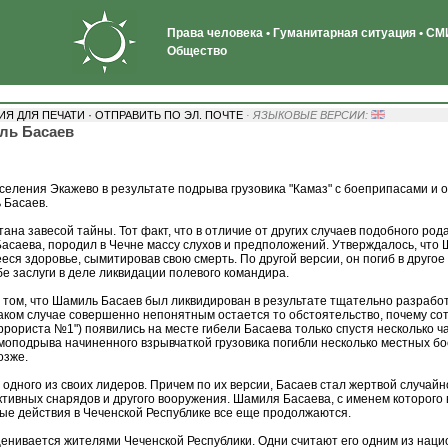
Права человека • Гуманитарная ситуация • СМИ
Общество
·
ИЯ ДЛЯ ПЕЧАТИ
ОТПРАВИТЬ ПО ЭЛ. ПОЧТЕ
· ЯЗЫКОВЫЕ ВЕРСИИ:
ль Басаев
 селения Экажево в результате подрыва грузовика "Камаз" с боеприпасами и 
 Басаев.
ана завесой тайны. Тот факт, что в отличие от других случаев подобного род
асаева, породил в Чечне массу слухов и предположений. Утверждалось, что
я здоровье, сымитировав свою смерть. По другой версии, он погиб в другое 
е заслуги в деле ликвидации полевого командира.
о том, что Шамиль Басаев был ликвидирован в результате тщательно разраб
аком случае совершенно непонятным остается то обстоятельство, почему со
рориста №1") появились на месте гибели Басаева только спустя несколько ч
моподрыва начиненного взрывчаткой грузовика погибли несколько местных бое
озже.
 одного из своих лидеров. Причем по их версии, Басаев стал жертвой случайн
тивных снарядов и другого вооружения. Шамиля Басаева, с именем которого в
ные действия в Чеченской Республике все еще продолжаются.
ценивается жителями Чеченской Республики. Одни считают его одним из нацио