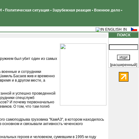
 • Политическая ситуация • Зарубежная реакция • Военное дело •
ПОИСК
оружием был убит один из самых
[расширенный]
а военные и сотрудники
 Шамиль Басаев жив и временно
время и в другом месте, а
отанной и успешно проведенной
трудники спецслужб
асов? И почему первоначально
виков. О том, что там погиб
ого самоподрыва грузовика "КамАЗ", в котором находилось
 основном и связывали активность чеченского
нальных героев и человеком, сумевшим в 1995-м году