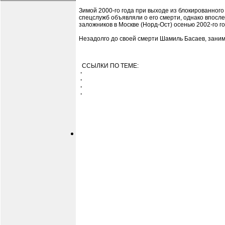
Зимой 2000-го года при выходе из блокированного
спецслужб объявляли о его смерти, однако впосле
заложников в Москве (Норд-Ост) осенью 2002-го г
Незадолго до своей смерти Шамиль Басаев, зани
ССЫЛКИ ПО ТЕМЕ:
·
·
·
·