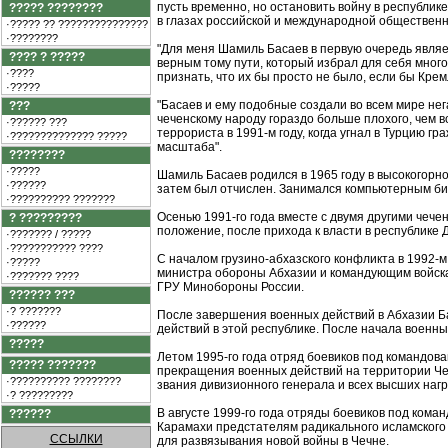
пусть временно, но остановить войну в республик
????? ????????
в глазах российской и международной общественн
·????? ?? ???????????????
·????????
"Для меня Шамиль Басаев в первую очередь являетс
???? ? ?????
верным тому пути, который избрал для себя много
·????
признать, что их бы просто не было, если бы Крем
·?????
"Басаев и ему подобные создали во всем мире не
???
чеченскому народу гораздо больше плохого, чем 
·?????? ???
террориста в 1991-м году, когда угнал в Турцию 
·?????????????? ?????
масштаба".
????????
·?????
Шамиль Басаев родился в 1965 году в высокогорн
·??????
затем был отчислен. Занимался компьютерным бизн
·?????????? ???????
Осенью 1991-го года вместе с двумя другими чече
? ?????????
положение, после прихода к власти в республике
·??????? / ?????
·??????????? ????
С началом грузино-абхазского конфликта в 1992-
·?????
министра обороны Абхазии и командующим войска
·??????? ????
ГРУ Минобороны России.
?????? ???
·? ???????
После завершения военных действий в Абхазии Ба
·??????
действий в этой республике. После начала военн
?????
Летом 1995-го года отряд боевиков под командов
????? ???????
прекращения военных действий на территории Че
·?????????? ????????
звания дивизионного генерала и всех высших наг
·? ?????????
В августе 1999-го года отряды боевиков под ком
??????
Карамахи предстателям радикального исламского 
ССЫЛКИ
для развязывания новой войны в Чечне.